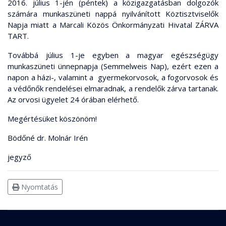
2016. július 1-jén (péntek) a közigazgatásban dolgozók
számára munkaszüneti nappá nyilvánított Köztisztviselők
Napja miatt a Marcali Közös Önkormányzati Hivatal ZÁRVA
TART.
Továbbá július 1-je egyben a magyar egészségügy
munkaszüneti ünnepnapja (Semmelweis Nap), ezért ezen a
napon a házi-, valamint a gyermekorvosok, a fogorvosok és
a védőnők rendelései elmaradnak, a rendelők zárva tartanak.
Az orvosi ügyelet 24 órában elérhető.
Megértésüket köszönöm!
Bödőné dr. Molnár Irén
jegyző
Nyomtatás