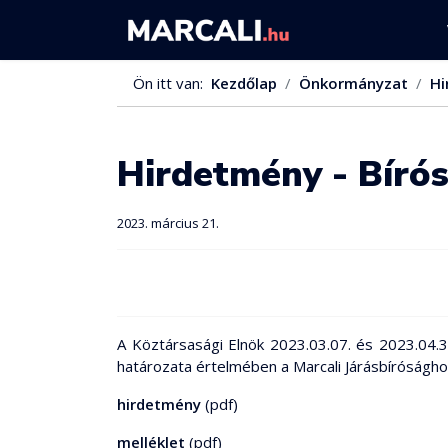
Ön itt van:
Kezdőlap
Önkormányzat
Hi
Hirdetmény - Bírós
2023. március 21.
A Köztársasági Elnök 2023.03.07. és 2023.04.3
határozata értelmében a Marcali Járásbírósághoz 4
hirdetmény
(pdf)
melléklet
(pdf)