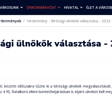
VÁROSUNK
ÖNKORMÁNYZAT
HIVATAL
ÉLET A VÁROS
rdetmények
Hirdetmény - Bírósági ülnökök választása - 2023.
ági ülnökök választása -
0. közötti időszakra tűzte ki a bírósági ülnökök megválasztását
 fő, fiatalkorú elleni büntetőeljárásban is eljáró ülnököt kell me