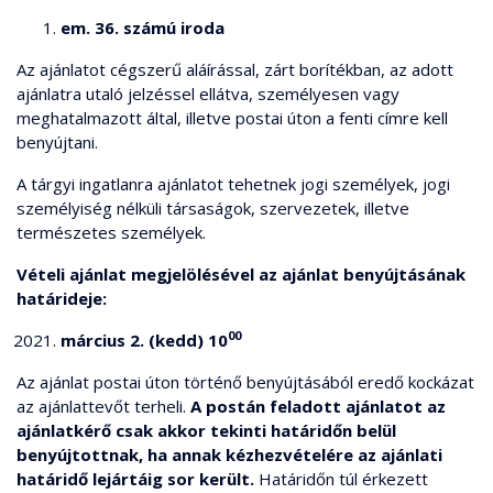
em. 36. számú iroda
Az ajánlatot cégszerű aláírással, zárt borítékban, az adott
ajánlatra utaló jelzéssel ellátva, személyesen vagy
meghatalmazott által, illetve postai úton a fenti címre kell
benyújtani.
A tárgyi ingatlanra ajánlatot tehetnek jogi személyek, jogi
személyiség nélküli társaságok, szervezetek, illetve
természetes személyek.
Vételi ajánlat megjelölésével az ajánlat benyújtásának
határideje:
00
március 2. (kedd) 10
Az ajánlat postai úton történő benyújtásából eredő kockázat
az ajánlattevőt terheli.
A postán feladott ajánlatot az
ajánlatkérő csak akkor tekinti határidőn belül
benyújtottnak, ha annak kézhezvételére az ajánlati
határidő lejártáig sor került.
Határidőn túl érkezett