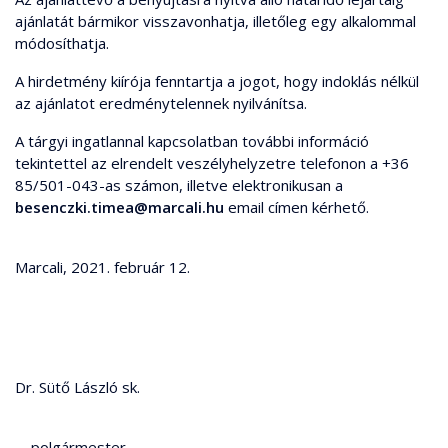
ajánlatát bármikor visszavonhatja, illetőleg egy alkalommal
módosíthatja.
A hirdetmény kiírója fenntartja a jogot, hogy indoklás nélkül
az ajánlatot eredménytelennek nyilvánítsa.
A tárgyi ingatlannal kapcsolatban további információ
tekintettel az elrendelt veszélyhelyzetre telefonon a +36
85/501-043-as számon, illetve elektronikusan a
besenczki.timea@marcali.hu
email címen kérhető.
Marcali, 2021. február 12.
Dr. Sütő László sk.
polgármester