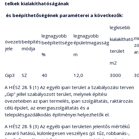
telkek kialakíthatóságának
és beépíthetőségének paraméterei a következők:
legkisebb
legnagyobb
legnagyobb
mi
kialakítható
övezeti
beépítés
beépítettsége
épületmagasság
zö
jele
módja
terület
ar
%
m
m2
Gip3
SZ
40
12,0
3000
3
A HÉSZ 28. § (1) Az egyéb ipari terület a Szabályozási terven
„Gip” jellel szabályozott terület, melynek építési
övezeteiben az ipari termelés, ipari szolgáltatás, raktározás
célú épület, az energiaszolgáltatás és a
településgazdálkodás építményei helyezhetők el.
A HÉSZ 28. § (3) Az egyéb ipari területen jelentős mértékű
zavaró hatású, különlegesen veszélyes (pl. tűz, robbanás-,