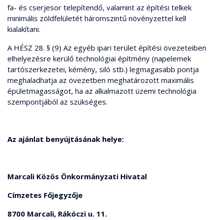
fa- és cserjesor telepítendő, valamint az építési telkek
minimális zöldfelületét háromszintű növényzettel kell
kialakítani.
A HÉSZ 28. § (9) Az egyéb ipari terület építési övezeteiben
elhelyezésre kerülő technológiai építmény (napelemek
tartószerkezetei, kémény, siló stb.) legmagasabb pontja
meghaladhatja az övezetben meghatározott maximális
épületmagasságot, ha az alkalmazott üzemi technológia
szempontjából az szükséges.
Az ajánlat benyújtásának helye:
Marcali Közös Önkormányzati Hivatal
Címzetes Főjegyzője
8700 Marcali, Rákóczi u. 11.