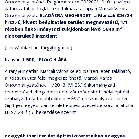
Önkormányzatának Polgármestere 20/2021. (II.01.) számú
határozatában foglalt felhatalmazás alapján Marcali Város
Önkormányzata
ELADÁSRA MEGHIRDETI
a Marcali 326/24
hrsz.-ú, kivett beépítetlen terület megnevezésű, 1/1
részben önkormányzati tulajdonban lévő, 5840 m²
alapterületű ingatlant
(a továbbiakban: tárgyi ingatlan)
Irányár:
1.500,- Ft/m2 + ÁFA
A tárgyi ingatlan Marcali Város keleti iparterületén található,
a Kossuth utca felől megközelíthető. Marcali Város
Önkormányzatának 11/2013. (VI.28.) önkormányzati
rendeletével elfogadott többször módosított helyi építési
szabályzata (a továbbiakban: HÉSZ) és szabályozási terve
Gip3 jelű egyéb ipari terület építési övezetbe sorolja, ahol a
HÉSZ 28. § (5) bekezdése szerint
az egyéb ipari terület építési övezeteiben az egyes