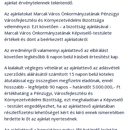
ajánlat érvénytelennek tekintendő.
Az ajánlatokat Marcali Város Önkormányzatának Pénzügyi
Városfejlesztési és Környezetvédelmi Bizottsága
véleményezi. Ezt követően – a bizottság ajánlásával -
Marcali Város Önkormányzatának Képviselő-testülete
értékeli és dönt a beérkezett ajánlatokról.
Az eredményről valamennyi ajánlattevő az elbírálást
követően legkésőbb 8 napon belül írásbeli értesítést kap.
A kialakult végleges vételárat az ajánlattevő az adásvételi
szerződés aláírásától számított 15 napon belül köteles
átutalással egy összegben megfizetni eladónak, ennél
hosszabb – legfeljebb 90 napos – határidőt 5.000.000,- Ft
értékhatárig a Pénzügyi, Városfejlesztési és
Környezetvédelmi Bizottság, ezt meghaladóan a Képviselő
- testület engedélyezhet, ha az ajánlattevő ajánlatában
részletfizetési lehetőséget kért és kiíró ennek ismeretében
hirdette ki őt az ajánlat nyertesének.
Az ajánlattevő a benyújtásra nyitva álló határidő lejártáig