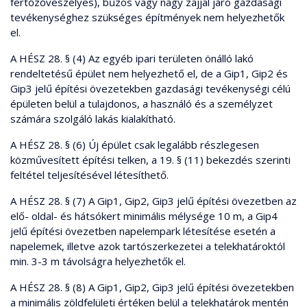
fertőzőveszélyes), bűzös vagy nagy zajjal járó gazdasági
tevékenységhez szükséges építmények nem helyezhetők
el.
A HÉSZ 28. § (4) Az egyéb ipari területen önálló lakó
rendeltetésű épület nem helyezhető el, de a Gip1, Gip2 és
Gip3 jelű építési övezetekben gazdasági tevékenységi célú
épületen belül a tulajdonos, a használó és a személyzet
számára szolgáló lakás kialakítható.
A HÉSZ 28. § (6) Új épület csak legalább részlegesen
közművesített építési telken, a 19. § (11) bekezdés szerinti
feltétel teljesítésével létesíthető.
A HÉSZ 28. § (7) A Gip1, Gip2, Gip3 jelű építési övezetben az
elő- oldal- és hátsókert minimális mélysége 10 m, a Gip4
jelű építési övezetben napelempark létesítése esetén a
napelemek, illetve azok tartószerkezetei a telekhatároktól
min. 3-3 m távolságra helyezhetők el.
A HÉSZ 28. § (8) A Gip1, Gip2, Gip3 jelű építési övezetekben
a minimális zöldfelületi értéken belül a telekhatárok mentén