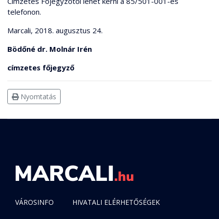
Címzetes Főjegyzőtől lehet kérni a 85/501-001-es
telefonon.
Marcali, 2018. augusztus 24.
Bödőné dr. Molnár Irén
címzetes főjegyző
Nyomtatás
VÁROSINFO
HIVATALI ELÉRHETŐSÉGEK