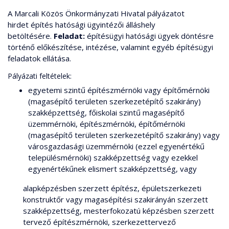
A Marcali Közös Önkormányzati Hivatal pályázatot
hirdet építés hatósági ügyintézői álláshely
betöltésére.
Feladat:
építésügyi hatósági ügyek döntésre
történő előkészítése, intézése, valamint egyéb építésügyi
feladatok ellátása.
Pályázati feltételek:
egyetemi szintű építészmérnöki vagy építőmérnöki
(magasépítő területen szerkezetépítő szakirány)
szakképzettség, főiskolai szintű magasépítő
üzemmérnöki, építészmérnöki, építőmérnöki
(magasépítő területen szerkezetépítő szakirány) vagy
városgazdasági üzemmérnöki (ezzel egyenértékű
településmérnöki) szakképzettség vagy ezekkel
egyenértékűnek elismert szakképzettség, vagy
alapképzésben szerzett építész, épületszerkezeti
konstruktőr vagy magasépítési szakirányán szerzett
szakképzettség, mesterfokozatú képzésben szerzett
tervező építészmérnöki, szerkezettervező