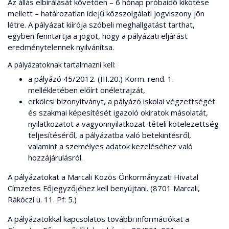
Az állás elbírálását követően – 6 hónap próbaidő kikötése
mellett – határozatlan idejű közszolgálati jogviszony jön
létre. A pályázat kiírója szóbeli meghallgatást tarthat,
egyben fenntartja a jogot, hogy a pályázati eljárást
eredménytelennek nyilvánítsa.
A pályázatoknak tartalmazni kell:
a pályázó 45/2012. (III.20.) Korm. rend. 1.
mellékletében előírt önéletrajzát,
erkölcsi bizonyítványt, a pályázó iskolai végzettségét
és szakmai képesítését igazoló okiratok másolatát,
nyilatkozatot a vagyonnyilatkozat-tételi kötelezettség
teljesítéséről, a pályázatba való betekintésről,
valamint a személyes adatok kezeléséhez való
hozzájárulásról.
A pályázatokat a Marcali Közös Önkormányzati Hivatal
Címzetes Főjegyzőjéhez kell benyújtani. (8701 Marcali,
Rákóczi u. 11. Pf: 5.)
A pályázatokkal kapcsolatos további információkat a