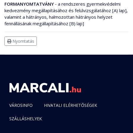
FORMANYOMTATVÁNY
- a rendszeres gyermekvédelmi
kedvezmény megállapításához és felülvizsgálatához [A) lap],
valamint a hátrányos, halmozottan hátrányos helyzet
fennállásának megállapításához [B) lap]
Nyomtatás
VÁROSINFO
HIVATALI ELÉRHETŐSÉGEK
SZÁLLÁSHELYEK