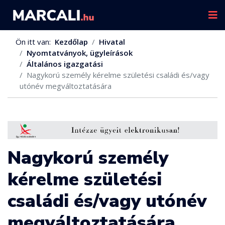
Ön itt van:
Kezdőlap
Hivatal
Nyomtatványok, ügyleírások
Általános igazgatási
Nagykorú személy kérelme születési családi és/vagy
utónév megváltoztatására
Nagykorú személy
kérelme születési
családi és/vagy utónév
megváltoztatására