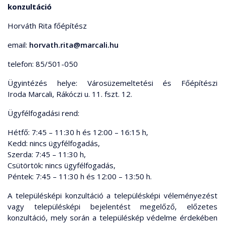
konzultáció
Horváth Rita főépítész
email:
horvath.rita@marcali.hu
telefon: 85/501-050
Ügyintézés helye: Városüzemeltetési és Főépítészi
Iroda Marcali, Rákóczi u. 11. fszt. 12.
Ügyfélfogadási rend:
Hétfő: 7:45 – 11:30 h és 12:00 – 16:15 h,
Kedd: nincs ügyfélfogadás,
Szerda: 7:45 – 11:30 h,
Csütörtök: nincs ügyfélfogadás,
Péntek: 7:45 – 11:30 h és 12:00 – 13:50 h.
A településképi konzultáció a településképi véleményezést
vagy településképi bejelentést megelőző, előzetes
konzultáció, mely során a településkép védelme érdekében