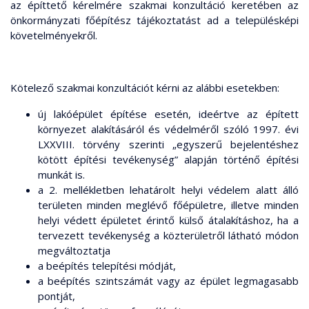
az építtető kérelmére szakmai konzultáció keretében az
önkormányzati főépítész tájékoztatást ad a településképi
követelményekről.
Kötelező szakmai konzultációt kérni az alábbi esetekben:
új lakóépület építése esetén, ideértve az épített
környezet alakításáról és védelméről szóló 1997. évi
LXXVIII. törvény szerinti „egyszerű bejelentéshez
kötött építési tevékenység” alapján történő építési
munkát is.
a 2. mellékletben lehatárolt helyi védelem alatt álló
területen minden meglévő főépületre, illetve minden
helyi védett épületet érintő külső átalakításhoz, ha a
tervezett tevékenység a közterületről látható módon
megváltoztatja
a beépítés telepítési módját,
a beépítés szintszámát vagy az épület legmagasabb
pontját,