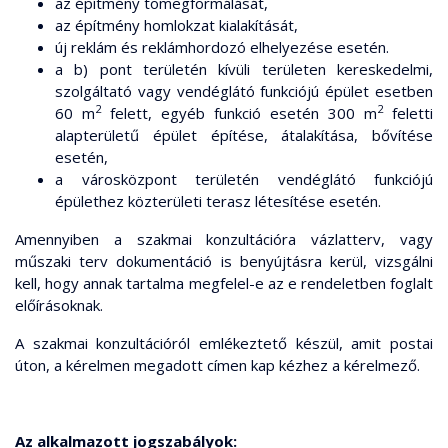
az építmény tömegformálását,
az építmény homlokzat kialakítását,
új reklám és reklámhordozó elhelyezése esetén.
a b) pont területén kívüli területen kereskedelmi,
szolgáltató vagy vendéglátó funkciójú épület esetben
2
2
60 m
felett, egyéb funkció esetén 300 m
feletti
alapterületű épület építése, átalakítása, bővítése
esetén,
a városközpont területén vendéglátó funkciójú
épülethez közterületi terasz létesítése esetén.
Amennyiben a szakmai konzultációra vázlatterv, vagy
műszaki terv dokumentáció is benyújtásra kerül, vizsgálni
kell, hogy annak tartalma megfelel-e az e rendeletben foglalt
előírásoknak.
A szakmai konzultációról emlékeztető készül, amit postai
úton, a kérelmen megadott címen kap kézhez a kérelmező.
Az alkalmazott jogszabályok: